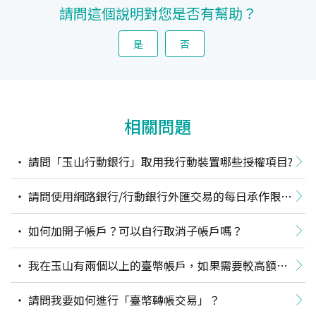
請問這個說明對您是否有幫助？
是
否
相關問題
請問「玉山行動銀行」取用我行動裝置哪些授權項目?
請問使用網路銀行/行動銀行外匯交易的每日承作限額
為？
如何加開子帳戶？可以自行取消子帳戶嗎？
我在玉山有兩個以上的臺幣帳戶，如果需要較高額度
的資金互轉，請問有哪些管道可以提升轉帳限額？
請問我要如何進行「臺幣轉帳交易」？