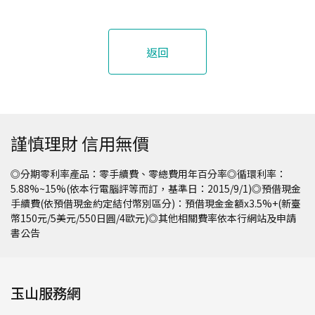
返回
謹慎理財 信用無價
◎分期零利率產品：零手續費、零總費用年百分率◎循環利率：
5.88%~15%(依本行電腦評等而訂，基準日：2015/9/1)◎預借現金
手續費(依預借現金約定結付幣別區分)：預借現金金額x3.5%+(新臺
幣150元/5美元/550日圓/4歐元)◎其他相關費率依本行網站及申請
書公告
玉山服務網