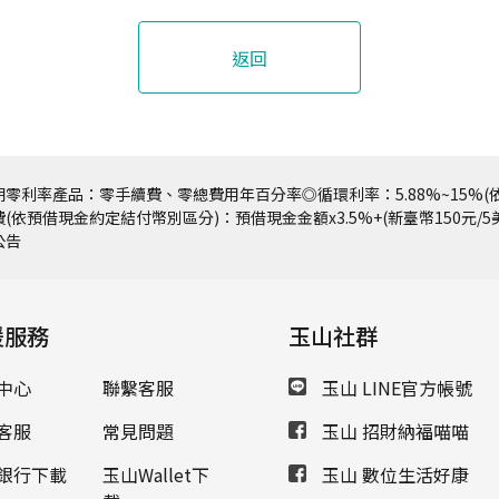
返回
零利率產品：零手續費、零總費用年百分率◎循環利率：5.88%~15%(依
(依預借現金約定結付幣別區分)：預借現金金額x3.5%+(新臺幣150元/
公告
援服務
玉山社群
中心
聯繫客服
玉山 LINE官方帳號
客服
常見問題
玉山 招財納福喵喵
銀行下載
玉山Wallet下
玉山 數位生活好康