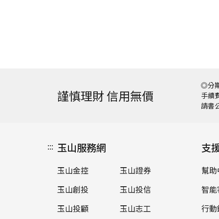
◎分期
謹慎理財 信用無價
手續費
請書
:::
玉山服務網
支
玉山金控
玉山證券
幫助
玉山創投
玉山投信
智能
玉山投顧
玉山志工
行動