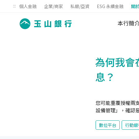
:::
個人金融
企業/商家
私銀/亞資
ESG 永續金融
關
本行簡
為何我會
息？
您可能重覆授權兩
設備管理」，確認
數位平台
行動銀