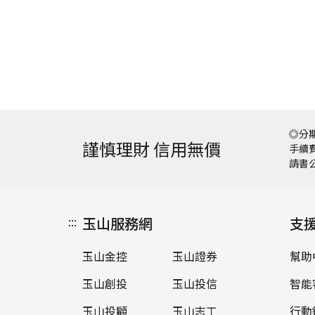
◎分期
謹慎理財 信用無價
手續費
請書
:::
玉山服務網
支
玉山金控
玉山證券
幫助
玉山創投
玉山投信
智能
玉山投顧
玉山志工
行動