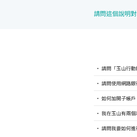
請問這個說明對
請問「玉山行動
請問使用網路銀
如何加開子帳戶
我在玉山有兩個以上的臺幣帳戶，如果需要較高額度的資金互轉，請問有哪些管道可以提升轉帳
限額？
請問我要如何進