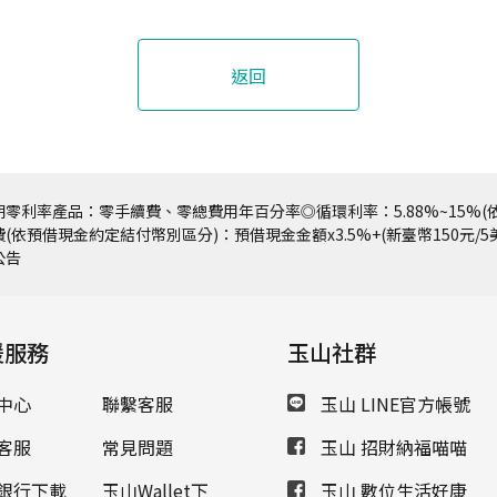
返回
零利率產品：零手續費、零總費用年百分率◎循環利率：5.88%~15%(依
(依預借現金約定結付幣別區分)：預借現金金額x3.5%+(新臺幣150元/
公告
援服務
玉山社群
中心
聯繫客服
玉山 LINE官方帳號
客服
常見問題
玉山 招財納福喵喵
銀行下載
玉山Wallet下
玉山 數位生活好康