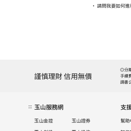
限額？
請問我要如何進
◎分期
謹慎理財 信用無價
手續費
請書
:::
玉山服務網
支
玉山金控
玉山證券
幫助