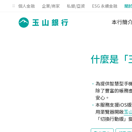
:::
個人金融
企業/商家
私銀/亞資
ESG 永續金融
關
本行簡
什麼是「
為提供智慧型手機
除了豐富的帳務
安心。
本服務支援iOS版本
用瀏覽器開啟
玉
「切換行動版」