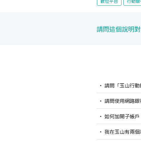
數位平台
行動銀
請問這個說明對
請問「玉山行動
請問使用網路銀
如何加開子帳戶
我在玉山有兩個以上的臺幣帳戶，如果需要較高額度的資金互轉，請問有哪些管道可以提升轉帳