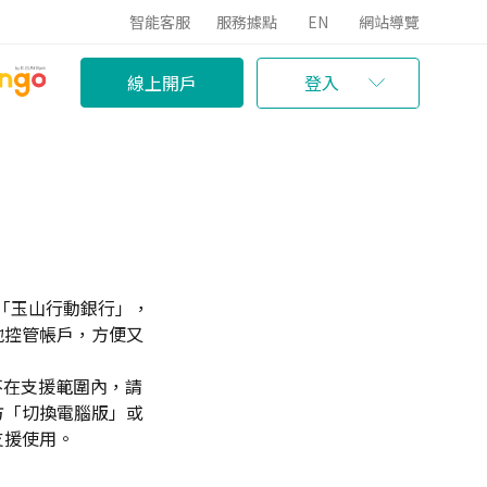
智能客服
服務據點
EN
網站導覽
線上開戶
登入
發「玉山行動銀行」，
地控管帳戶，方便又
裝置不在支援範圍內，請
方「切換電腦版」或
支援使用。