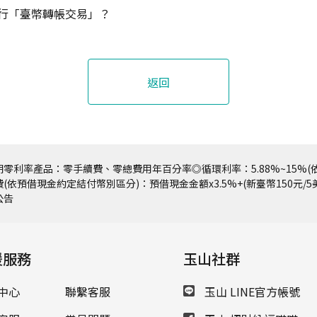
行「臺幣轉帳交易」？
返回
零利率產品：零手續費、零總費用年百分率◎循環利率：5.88%~15%(依
(依預借現金約定結付幣別區分)：預借現金金額x3.5%+(新臺幣150元/
公告
援服務
玉山社群
中心
聯繫客服
玉山 LINE官方帳號