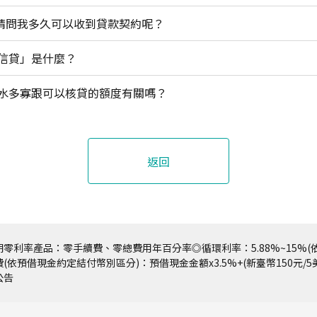
)請問我多久可以收到貸款契約呢？
信貸」是什麼？
水多寡跟可以核貸的額度有關嗎？
返回
零利率產品：零手續費、零總費用年百分率◎循環利率：5.88%~15%(依
(依預借現金約定結付幣別區分)：預借現金金額x3.5%+(新臺幣150元/
公告