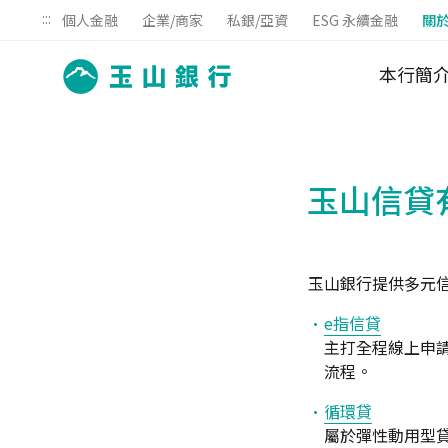
:::
個人金融
企業/商家
私銀/亞資
ESG 永續金融
關
本行簡
玉山信貸
玉山銀行提供多元
e指信貸
主打全程線上申
流程。
循環貸
屬於彈性動用型