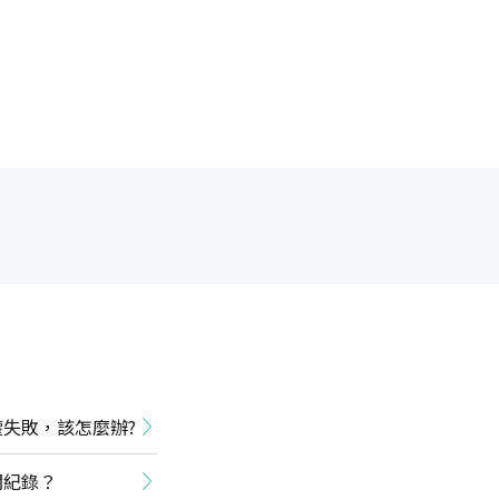
權失敗，該怎麼辦?
關紀錄？