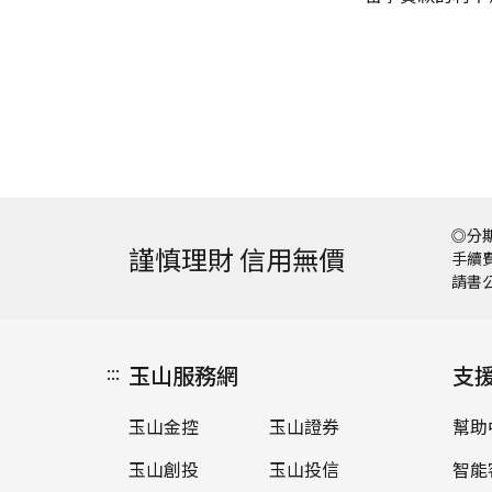
◎分期
謹慎理財 信用無價
手續費
請書
:::
玉山服務網
支
玉山金控
玉山證券
幫助
玉山創投
玉山投信
智能