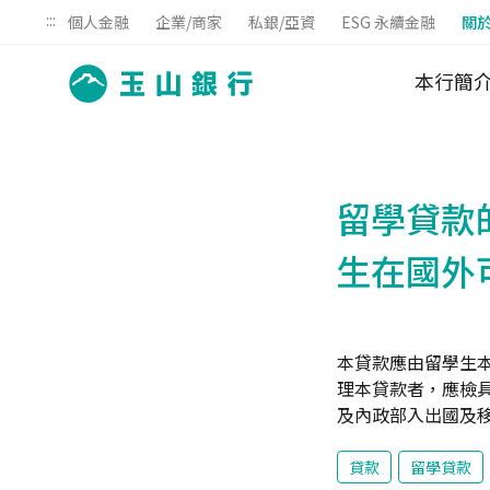
:::
個人金融
企業/商家
私銀/亞資
ESG 永續金融
關
本行簡
留學貸款
生在國外
本貸款應由留學生
理本貸款者，應檢
及內政部入出國及
貸款
留學貸款