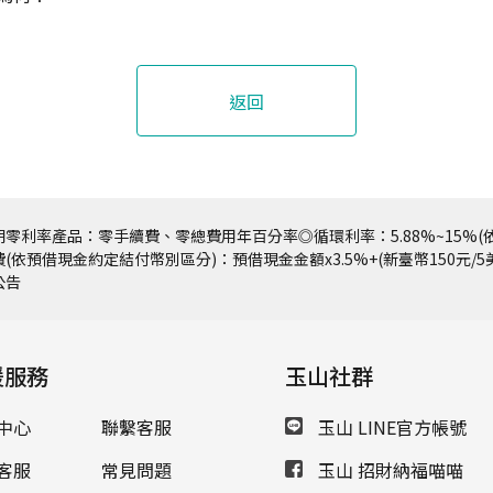
返回
零利率產品：零手續費、零總費用年百分率◎循環利率：5.88%~15%(依
(依預借現金約定結付幣別區分)：預借現金金額x3.5%+(新臺幣150元/
公告
援服務
玉山社群
中心
聯繫客服
玉山 LINE官方帳號
客服
常見問題
玉山 招財納福喵喵