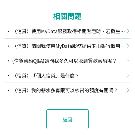
相關問題
（信貸）使用MyData服務取得相關財證時，若發生系
統異常導至無法授權或授權失敗，該怎麼辦?
（信貸）請問我使用MyData服務提供玉山銀行取用個
人資料，可在哪裡查詢相關紀錄？
(信貸契約Q&A)請問我多久可以收到貸款契約呢？
（信貸）「個人信貸」是什麼？
（信貸）我的薪水多寡跟可以核貸的額度有關嗎？
返回