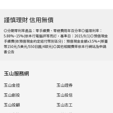
謹慎理財 信用無價
◎分期零利率產品：零手續費、零總費用年百分率◎循環利率：
5.88%~15%(依本行電腦評等而訂，基準日：2015/9/1)◎預借現金
手續費(依預借現金約定結付幣別區分)：預借現金金額x3.5%+(新臺
幣150元/5美元/550日圓/4歐元)◎其他相關費率依本行網站及申請
書公告
玉山服務網
玉山金控
玉山證券
玉山創投
玉山投信
玉山投顧
玉山志工