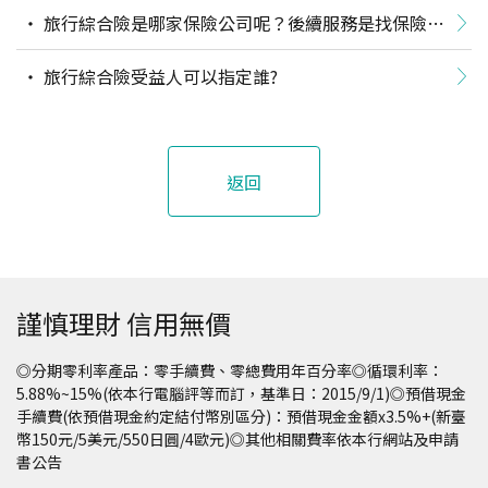
旅行綜合險是哪家保險公司呢？後續服務是找保險公
司嗎？
旅行綜合險受益人可以指定誰?
返回
謹慎理財 信用無價
◎分期零利率產品：零手續費、零總費用年百分率◎循環利率：
5.88%~15%(依本行電腦評等而訂，基準日：2015/9/1)◎預借現金
手續費(依預借現金約定結付幣別區分)：預借現金金額x3.5%+(新臺
幣150元/5美元/550日圓/4歐元)◎其他相關費率依本行網站及申請
書公告