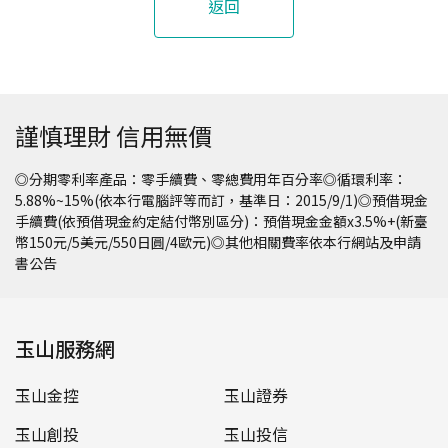
返回
謹慎理財 信用無價
◎分期零利率產品：零手續費、零總費用年百分率◎循環利率：
5.88%~15%(依本行電腦評等而訂，基準日：2015/9/1)◎預借現金
手續費(依預借現金約定結付幣別區分)：預借現金金額x3.5%+(新臺
幣150元/5美元/550日圓/4歐元)◎其他相關費率依本行網站及申請
書公告
玉山服務網
玉山金控
玉山證券
玉山創投
玉山投信