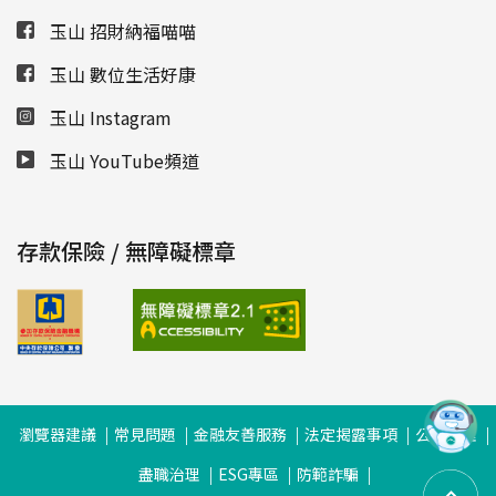
玉山 招財納福喵喵
玉山 數位生活好康
玉山 Instagram
玉山 YouTube頻道
存款保險 / 無障礙標章
瀏覽器建議
常見問題
金融友善服務
法定揭露事項
公司治理
盡職治理
ESG專區
防範詐騙