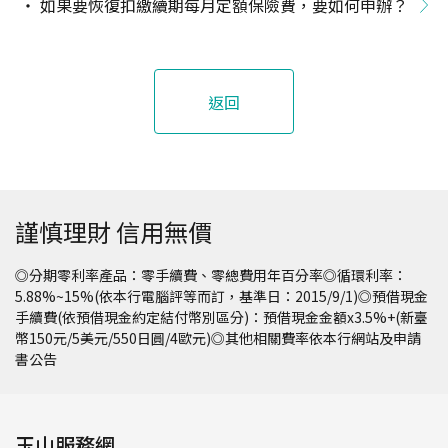
如果要恢復扣繳續期每月定額保險費，要如何申辦？
返回
謹慎理財 信用無價
◎分期零利率產品：零手續費、零總費用年百分率◎循環利率：
5.88%~15%(依本行電腦評等而訂，基準日：2015/9/1)◎預借現金
手續費(依預借現金約定結付幣別區分)：預借現金金額x3.5%+(新臺
幣150元/5美元/550日圓/4歐元)◎其他相關費率依本行網站及申請
書公告
玉山服務網