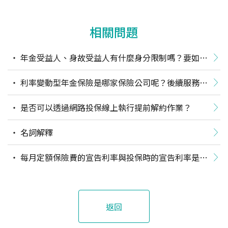
相關問題
年金受益人、身故受益人有什麼身分限制嗎？要如何
變更？
利率變動型年金保險是哪家保險公司呢？後續服務是
找保險公司嗎？
是否可以透過網路投保線上執行提前解約作業？
名詞解釋
每月定額保險費的宣告利率與投保時的宣告利率是一
樣嗎？
返回