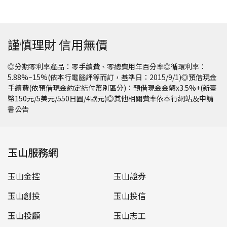
謹慎理財 信用無價
◎分期零利率產品：零手續費、零總費用年百分率◎循環利率：
5.88%~15%(依本行電腦評等而訂，基準日：2015/9/1)◎預借現金
手續費(依預借現金約定結付幣別區分)：預借現金金額x3.5%+(新臺
幣150元/5美元/550日圓/4歐元)◎其他相關費率依本行網站及申請
書公告
玉山服務網
玉山金控
玉山證券
玉山創投
玉山投信
玉山投顧
玉山志工