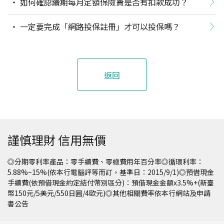
如何確認續期每月定額保險費是否有扣款成功？
一定要完成「網路投保註冊」才可以投保嗎？
返回
謹慎理財 信用無價
◎分期零利率產品：零手續費、零總費用年百分率◎循環利率：
5.88%~15%(依本行電腦評等而訂，基準日：2015/9/1)◎預借現金
手續費(依預借現金約定結付幣別區分)：預借現金金額x3.5%+(新臺
幣150元/5美元/550日圓/4歐元)◎其他相關費率依本行網站及申請
書公告