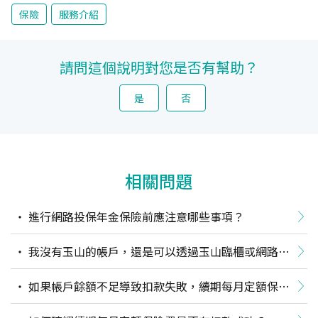
保險
服務介紹
請問這個說明對您是否有幫助？
是
否
相關問題
進行網路投保年金保險前應注意哪些事項？
我沒有玉山的帳戶，還是可以透過玉山臨櫃或網路投
保嗎？
如果帳戶餘額不足導致扣款失敗，續期每月定額保險
費會停扣嗎？