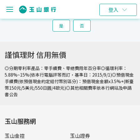
登入
請問這個說明對您是否有幫助？
是
否
謹慎理財 信用無價
◎分期零利率產品：零手續費、零總費用年百分率◎循環利率：
5.88%~15%(依本行電腦評等而訂，基準日：2015/9/1)◎預借現金
手續費(依預借現金約定結付幣別區分)：預借現金金額x3.5%+(新臺
幣150元/5美元/550日圓/4歐元)◎其他相關費率依本行網站及申請
書公告
玉山服務網
玉山金控
玉山證券