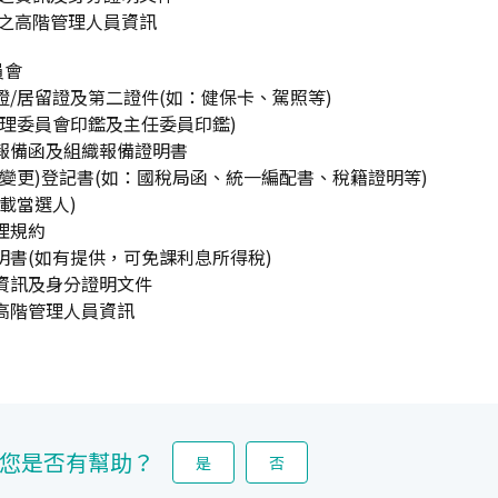
務之高階管理人員資訊
員會
分證/居留證及第二證件(如：健保卡、駕照等)
(管理委員會印鑑及主任委員印鑑)
准報備函及組織報備證明書
立(變更)登記書(如：國稅局函、統一編配書、稅籍證明等)
記載當選人)
理規約
證明書(如有提供，可免課利息所得稅)
之資訊及身分證明文件
之高階管理人員資訊
您是否有幫助？
是
否