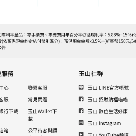
零利率產品：零手續費、零總費用年百分率◎循環利率：5.88%~15%(依
(依預借現金約定結付幣別區分)：預借現金金額x3.5%+(新臺幣150元/
公告
援服務
玉山社群
中心
聯繫客服
玉山 LINE官方帳號
客服
常見問題
玉山 招財納福喵喵
銀行下載
玉山Wallet下
玉山 數位生活好康
載
玉山 Instagram
信箱
公平待客與顧
玉山 YouTube頻道