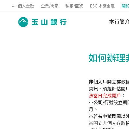
:::
個人金融
企業/商家
私銀/亞資
ESG 永續金融
關
本行簡
如何辦理
非個人戶開立存款
資訊，須經評估開
法當日完成開戶
：
※公司/行號設立期
月。
※若有中華民國以
※開立非個人存款