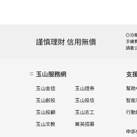
◎分期
謹慎理財 信用無價
手續費
請書
:::
玉山服務網
支
玉山金控
玉山證券
幫助
玉山創投
玉山投信
智能
玉山投顧
玉山志工
行動
玉山文教
菁英招募
申訴