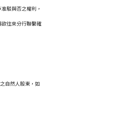
戶准駁與否之權利，
與欲往來分行聯繫確
%之自然人股東，如