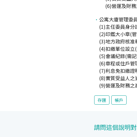
(6)營運及財
公寓大廈管理委
(1)主任委員身
(2)印鑑大小章
(3)地方政府核
(4)扣繳單位設
(5)會議紀錄(需
(6)章程或住戶管
(7)利息免扣繳
(8)實質受益人
(9)營運及財務
存匯
帳戶
請問這個說明對