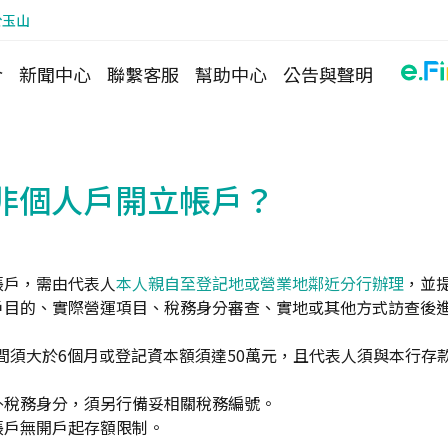
於玉山
介
新聞中心
聯繫客服
幫助中心
公告與聲明
非個人戶開立帳戶？
帳戶，需由代表人
本人親自至登記地或營業地鄰近分行辦理
，並
戶目的、實際營運項目、稅務身分審查、實地或其他方式訪查後
間須大於6個月或登記資本額須達50萬元，且代表人須與本行存
外稅務身分，須另行備妥相關稅務編號。
帳戶無開戶起存額限制。