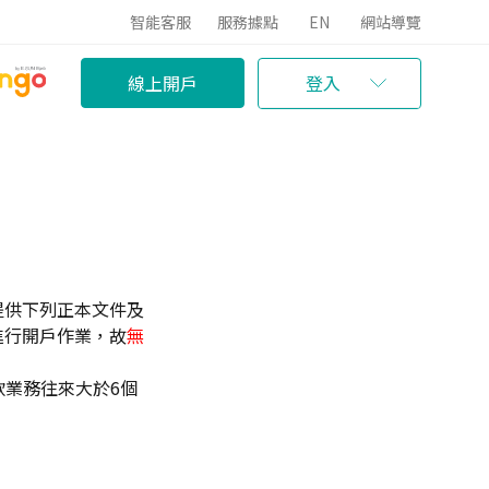
智能客服
服務據點
EN
網站導覽
線上開戶
登入
提供下列正本文件及
進行開戶作業，故
無
款業務往來大於6個