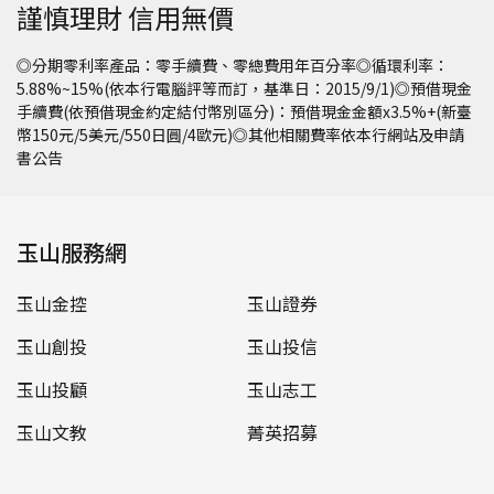
謹慎理財 信用無價
◎分期零利率產品：零手續費、零總費用年百分率◎循環利率：
5.88%~15%(依本行電腦評等而訂，基準日：2015/9/1)◎預借現金
手續費(依預借現金約定結付幣別區分)：預借現金金額x3.5%+(新臺
幣150元/5美元/550日圓/4歐元)◎其他相關費率依本行網站及申請
書公告
玉山服務網
玉山金控
玉山證券
玉山創投
玉山投信
玉山投顧
玉山志工
玉山文教
菁英招募