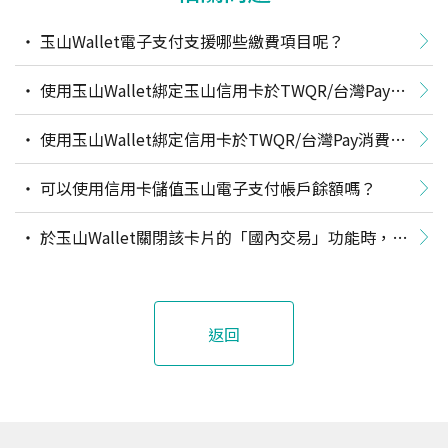
玉山Wallet電子支付支援哪些繳費項目呢？
使用玉山Wallet綁定玉山信用卡於TWQR/台灣Pay消
費，可以獲得信用卡回饋嗎？
使用玉山Wallet綁定信用卡於TWQR/台灣Pay消費，
適用各種台灣Pay通路「限定金融卡／帳戶」的活動優惠
可以使用信用卡儲值玉山電子支付帳戶餘額嗎？
嗎？
於玉山Wallet關閉該卡片的「國內交易」功能時，為
何在日本PayPay商店使用玉山Wallet電子支付綁定該信
用卡付款，會付款失敗？
返回