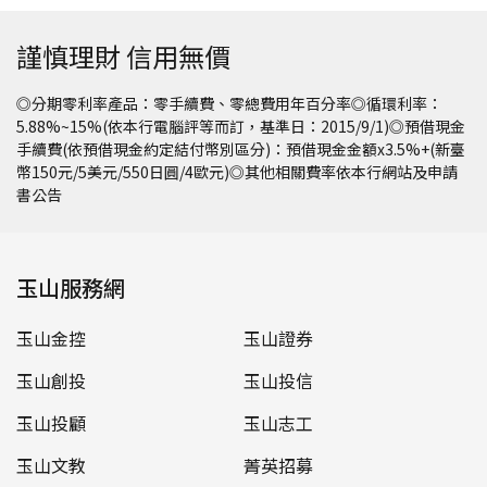
謹慎理財 信用無價
◎分期零利率產品：零手續費、零總費用年百分率◎循環利率：
5.88%~15%(依本行電腦評等而訂，基準日：2015/9/1)◎預借現金
手續費(依預借現金約定結付幣別區分)：預借現金金額x3.5%+(新臺
幣150元/5美元/550日圓/4歐元)◎其他相關費率依本行網站及申請
書公告
玉山服務網
玉山金控
玉山證券
玉山創投
玉山投信
玉山投顧
玉山志工
玉山文教
菁英招募