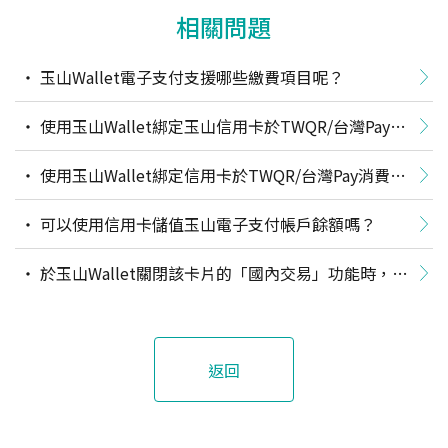
相關問題
玉山Wallet電子支付支援哪些繳費項目呢？
使用玉山Wallet綁定玉山信用卡於TWQR/台灣Pay消
費，可以獲得信用卡回饋嗎？
使用玉山Wallet綁定信用卡於TWQR/台灣Pay消費，
適用各種台灣Pay通路「限定金融卡／帳戶」的活動優惠
可以使用信用卡儲值玉山電子支付帳戶餘額嗎？
嗎？
於玉山Wallet關閉該卡片的「國內交易」功能時，為
何在日本PayPay商店使用玉山Wallet電子支付綁定該信
用卡付款，會付款失敗？
返回