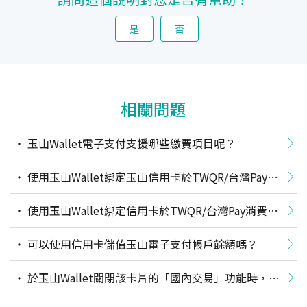
是
否
相關問題
玉山Wallet電子支付支援哪些繳費項目呢？
使用玉山Wallet綁定玉山信用卡於TWQR/台灣Pay消
費，可以獲得信用卡回饋嗎？
使用玉山Wallet綁定信用卡於TWQR/台灣Pay消費，
適用各種台灣Pay通路「限定金融卡／帳戶」的活動優惠
可以使用信用卡儲值玉山電子支付帳戶餘額嗎？
嗎？
於玉山Wallet關閉該卡片的「國內交易」功能時，為
何在日本PayPay商店使用玉山Wallet電子支付綁定該信