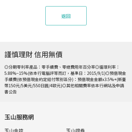
用卡付款，會付款失敗？
返回
謹慎理財 信用無價
◎分期零利率產品：零手續費、零總費用年百分率◎循環利率：
5.88%~15%(依本行電腦評等而訂，基準日：2015/9/1)◎預借現金
手續費(依預借現金約定結付幣別區分)：預借現金金額x3.5%+(新臺
幣150元/5美元/550日圓/4歐元)◎其他相關費率依本行網站及申請
書公告
玉山服務網
玉山金控
玉山證券