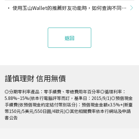
用推薦碼A，但事後想變更為推薦碼B，是否可進行變
使用玉山Wallet的推薦好友功能時，如何查詢不同月
更？
份或日期推薦紀錄?
返回
謹慎理財 信用無價
◎分期零利率產品：零手續費、零總費用年百分率◎循環利率：
5.88%~15%(依本行電腦評等而訂，基準日：2015/9/1)◎預借現金
手續費(依預借現金約定結付幣別區分)：預借現金金額x3.5%+(新臺
幣150元/5美元/550日圓/4歐元)◎其他相關費率依本行網站及申請
書公告