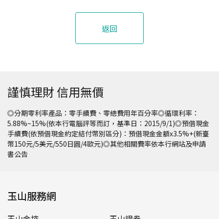
何計算？
返回
謹慎理財 信用無價
◎分期零利率產品：零手續費、零總費用年百分率◎循環利率：
5.88%~15%(依本行電腦評等而訂，基準日：2015/9/1)◎預借現金
手續費(依預借現金約定結付幣別區分)：預借現金金額x3.5%+(新臺
幣150元/5美元/550日圓/4歐元)◎其他相關費率依本行網站及申請
書公告
玉山服務網
玉山金控
玉山證券