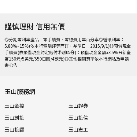
謹慎理財 信用無價
◎分期零利率產品：零手續費、零總費用年百分率◎循環利率：
5.88%~15%(依本行電腦評等而訂，基準日：2015/9/1)◎預借現金
手續費(依預借現金約定結付幣別區分)：預借現金金額x3.5%+(新臺
幣150元/5美元/550日圓/4歐元)◎其他相關費率依本行網站及申請
書公告
玉山服務網
玉山金控
玉山證券
玉山創投
玉山投信
玉山投顧
玉山志工