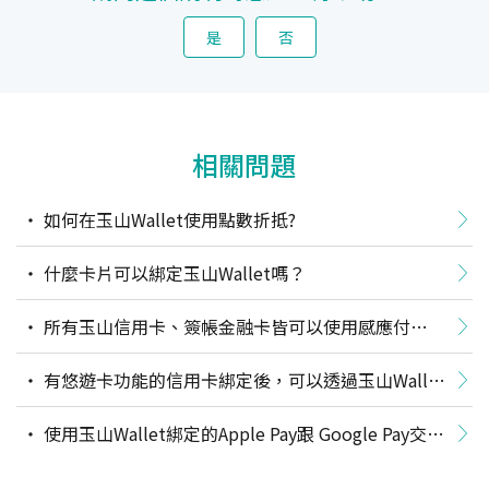
是
否
相關問題
如何在玉山Wallet使用點數折抵?
什麼卡片可以綁定玉山Wallet嗎？
所有玉山信用卡、簽帳金融卡皆可以使用感應付
(Apple Pay/Google Pay)跟玉山Wallet掃碼付/條碼付功
有悠遊卡功能的信用卡綁定後，可以透過玉山Wallet
能嗎？
使用悠遊卡功能嗎？
使用玉山Wallet綁定的Apple Pay跟 Google Pay交易
可以享有跟原信用卡一樣的優惠嗎？