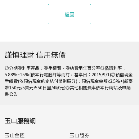
返回
謹慎理財 信用無價
◎分期零利率產品：零手續費、零總費用年百分率◎循環利率：
5.88%~15%(依本行電腦評等而訂，基準日：2015/9/1)◎預借現金
手續費(依預借現金約定結付幣別區分)：預借現金金額x3.5%+(新臺
幣150元/5美元/550日圓/4歐元)◎其他相關費率依本行網站及申請
書公告
玉山服務網
玉山金控
玉山證券