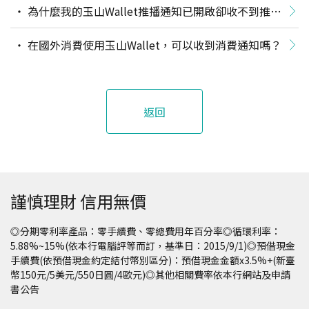
為什麼我的玉山Wallet推播通知已開啟卻收不到推
播？
在國外消費使用玉山Wallet，可以收到消費通知嗎？
返回
謹慎理財 信用無價
◎分期零利率產品：零手續費、零總費用年百分率◎循環利率：
5.88%~15%(依本行電腦評等而訂，基準日：2015/9/1)◎預借現金
手續費(依預借現金約定結付幣別區分)：預借現金金額x3.5%+(新臺
幣150元/5美元/550日圓/4歐元)◎其他相關費率依本行網站及申請
書公告