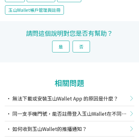
玉山Wallet帳戶管理與註冊
請問這個說明對您是否有幫助？
是
否
相關問題
無法下載或安裝玉山Wallet App 的原因是什麼？
同一支手機門號，能否註冊登入玉山Wallet在不同作
業系統(如iOS或android)的行動裝置上？
如何收到玉山Wallet的推播通知？