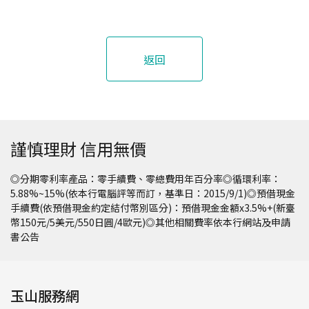
返回
謹慎理財 信用無價
◎分期零利率產品：零手續費、零總費用年百分率◎循環利率：
5.88%~15%(依本行電腦評等而訂，基準日：2015/9/1)◎預借現金
手續費(依預借現金約定結付幣別區分)：預借現金金額x3.5%+(新臺
幣150元/5美元/550日圓/4歐元)◎其他相關費率依本行網站及申請
書公告
玉山服務網