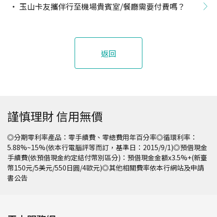
玉山卡友攜伴行至機場貴賓室/餐廳需要付費嗎？
返回
謹慎理財 信用無價
◎分期零利率產品：零手續費、零總費用年百分率◎循環利率：
5.88%~15%(依本行電腦評等而訂，基準日：2015/9/1)◎預借現金
手續費(依預借現金約定結付幣別區分)：預借現金金額x3.5%+(新臺
幣150元/5美元/550日圓/4歐元)◎其他相關費率依本行網站及申請
書公告