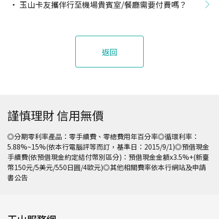
玉山卡友攜伴行至機場貴賓室/餐廳需要付費嗎？
返回
謹慎理財 信用無價
◎分期零利率產品：零手續費、零總費用年百分率◎循環利率：
5.88%~15%(依本行電腦評等而訂，基準日：2015/9/1)◎預借現金
手續費(依預借現金約定結付幣別區分)：預借現金金額x3.5%+(新臺
幣150元/5美元/550日圓/4歐元)◎其他相關費率依本行網站及申請
書公告