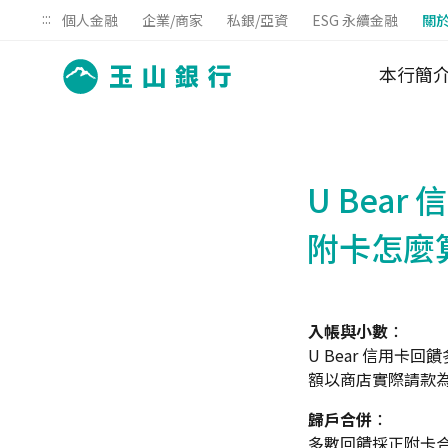
:::
個人金融
企業/商家
私銀/亞資
ESG 永續金融
關
本行簡
U Bea
附卡怎麼
入帳與小數
：
U Bear 信用
額以商店實際請款
歸戶合併
：
多數回饋採正附卡