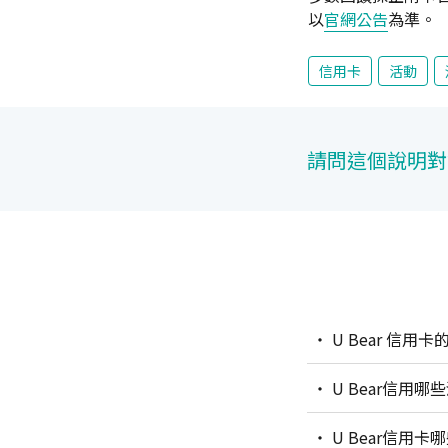
以
官網公告
為準。
信用卡
活動
請問這個說明對
U Bear 信
U Bear信用
U Bear信用