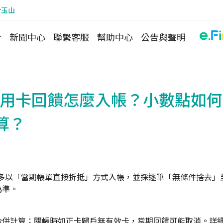
於玉山
介
新聞中心
聯繫客服
幫助中心
公告與聲明
r 信用卡回饋怎麼入帳？小數點如
算？
卡回饋多以「當期帳單直接折抵」方式入帳，並採逐筆「無條件捨去
為準。
合併計算；關帳時如正卡歸戶無有效卡，當期回饋可能取消。詳