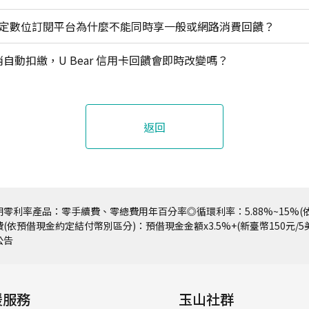
用卡指定數位訂閱平台為什麼不能同時享一般或網路消費回饋？
自動扣繳，U Bear 信用卡回饋會即時改變嗎？
返回
零利率產品：零手續費、零總費用年百分率◎循環利率：5.88%~15%(依
(依預借現金約定結付幣別區分)：預借現金金額x3.5%+(新臺幣150元/
公告
援服務
玉山社群