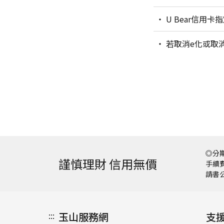
U Bear信
若取消e化或取消
◎分期
謹慎理財 信用無價
手續費
請書
:::
玉山服務網
支