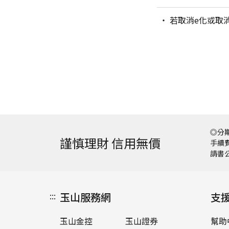
若取消e化或取消
◎分期
謹慎理財 信用無價
手續費
請書
:::
玉山服務網
支
玉山金控
玉山證券
幫助