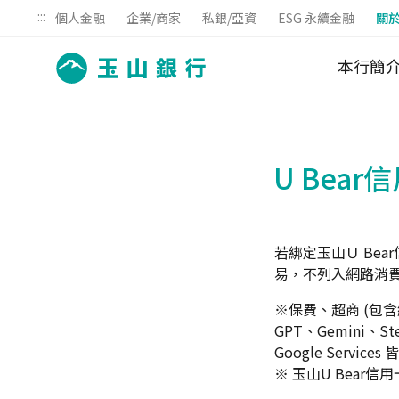
:::
個人金融
企業/商家
私銀/亞資
ESG 永續金融
關
本行簡
U Bea
若綁定玉山Ｕ Bear信
易，不列入網路消
※保費、超商 (包含綁
GPT、Gemini、St
Google Servi
※ 玉山U Bear