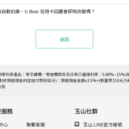
自動扣繳，U Bear 信用卡回饋會即時改變嗎？
返回
零利率產品：零手續費、零總費用年百分率◎循環利率：5.88%~15%(依
(依預借現金約定結付幣別區分)：預借現金金額x3.5%+(新臺幣150元/
公告
援服務
玉山社群
中心
聯繫客服
玉山 LINE官方帳號