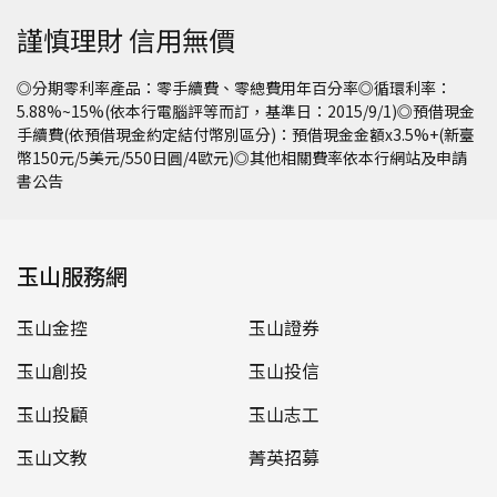
謹慎理財 信用無價
◎分期零利率產品：零手續費、零總費用年百分率◎循環利率：
5.88%~15%(依本行電腦評等而訂，基準日：2015/9/1)◎預借現金
手續費(依預借現金約定結付幣別區分)：預借現金金額x3.5%+(新臺
幣150元/5美元/550日圓/4歐元)◎其他相關費率依本行網站及申請
書公告
玉山服務網
玉山金控
玉山證券
玉山創投
玉山投信
玉山投顧
玉山志工
玉山文教
菁英招募