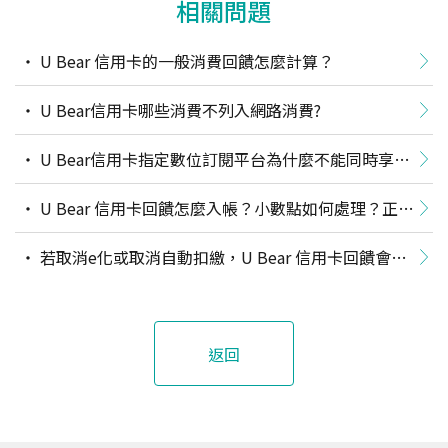
相關問題
U Bear 信用卡的一般消費回饋怎麼計算？
U Bear信用卡哪些消費不列入網路消費?
U Bear信用卡指定數位訂閱平台為什麼不能同時享一
般或網路消費回饋？
U Bear 信用卡回饋怎麼入帳？小數點如何處理？正附
卡怎麼算？
若取消e化或取消自動扣繳，U Bear 信用卡回饋會即
時改變嗎？
返回