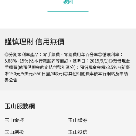
返回
謹慎理財 信用無價
◎分期零利率產品：零手續費、零總費用年百分率◎循環利率：
5.88%~15%(依本行電腦評等而訂，基準日：2015/9/1)◎預借現金
手續費(依預借現金約定結付幣別區分)：預借現金金額x3.5%+(新臺
幣150元/5美元/550日圓/4歐元)◎其他相關費率依本行網站及申請
書公告
玉山服務網
玉山金控
玉山證券
玉山創投
玉山投信