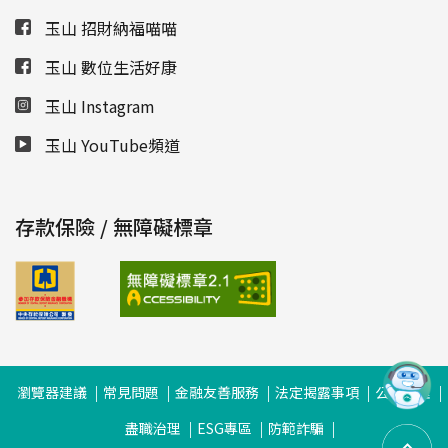
玉山 招財納福喵喵
玉山 數位生活好康
玉山 Instagram
玉山 YouTube頻道
存款保險 / 無障礙標章
瀏覽器建議
常見問題
金融友善服務
法定揭露事項
公司治理
盡職治理
ESG專區
防範詐騙