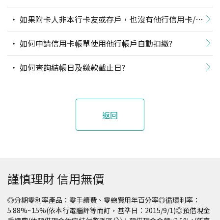
如果附卡人非本行卡友或存戶，也沒有他行信用卡/他
行臨櫃帳戶/自然人憑證，怎麼申辦附卡呢？
如何申請信用卡帳單使用他行帳戶自動扣繳?
如何查詢結帳日及繳款截止日?
返回
謹慎理財 信用無價
◎分期零利率產品：零手續費、零總費用年百分率◎循環利率：
5.88%~15%(依本行電腦評等而訂，基準日：2015/9/1)◎預借現金