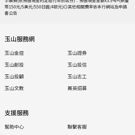
手續費(依預借現金約定結付幣別區分)：預借現金金額x3.5%+(新臺
幣150元/5美元/550日圓/4歐元)◎其他相關費率依本行網站及申請
書公告
玉山服務網
玉山金控
玉山證券
玉山創投
玉山投信
玉山投顧
玉山志工
玉山文教
菁英招募
支援服務
幫助中心
聯繫客服