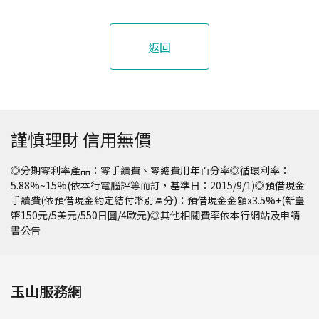
返回
謹慎理財 信用無價
◎分期零利率產品：零手續費、零總費用年百分率◎循環利率：
5.88%~15%(依本行電腦評等而訂，基準日：2015/9/1)◎預借現金
手續費(依預借現金約定結付幣別區分)：預借現金金額x3.5%+(新臺
幣150元/5美元/550日圓/4歐元)◎其他相關費率依本行網站及申請
書公告
玉山服務網