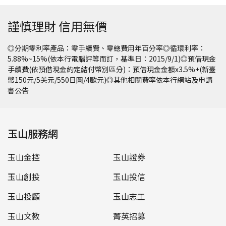
謹慎理財 信用無價
◎分期零利率產品：零手續費、零總費用年百分率◎循環利率：
5.88%~15%(依本行電腦評等而訂，基準日：2015/9/1)◎預借現金
手續費(依預借現金約定結付幣別區分)：預借現金金額x3.5%+(新臺
幣150元/5美元/550日圓/4歐元)◎其他相關費率依本行網站及申請
書公告
玉山服務網
玉山金控
玉山證券
玉山創投
玉山投信
玉山投顧
玉山志工
玉山文教
菁英招募