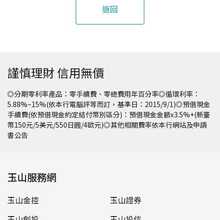
返回
謹慎理財 信用無價
◎分期零利率產品：零手續費、零總費用年百分率◎循環利率：
5.88%~15%(依本行電腦評等而訂，基準日：2015/9/1)◎預借現金
手續費(依預借現金約定結付幣別區分)：預借現金金額x3.5%+(新臺
幣150元/5美元/550日圓/4歐元)◎其他相關費率依本行網站及申請
書公告
玉山服務網
玉山金控
玉山證券
玉山創投
玉山投信