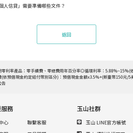
個人信貸」需要準備哪些文件？
返回
零利率產品：零手續費、零總費用年百分率◎循環利率：5.88%~15%(依
(依預借現金約定結付幣別區分)：預借現金金額x3.5%+(新臺幣150元/
公告
援服務
玉山社群
中心
聯繫客服
玉山 LINE官方帳號