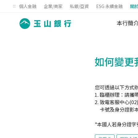
:::
個人金融
企業/商家
私銀/亞資
ESG 永續金融
關
本行簡
如何變更
您可透過以下方式
臨櫃辦理：請攜帶
致電客服中心(02
卡號及身分證影本
*本國人若身分證