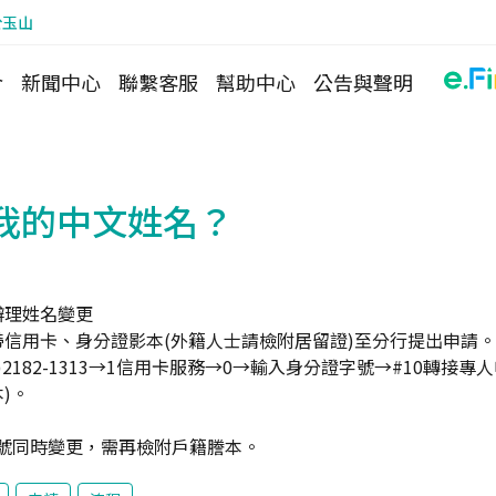
於玉山
介
新聞中心
聯繫客服
幫助中心
公告與聲明
我的中文姓名？
辦理姓名變更
信用卡、身分證影本(外籍人士請檢附居留證)至分行提出申請。
)2182-1313→1信用卡服務→0→輸入身分證字號→#10轉接專
)。
字號同時變更，需再檢附戶籍謄本。