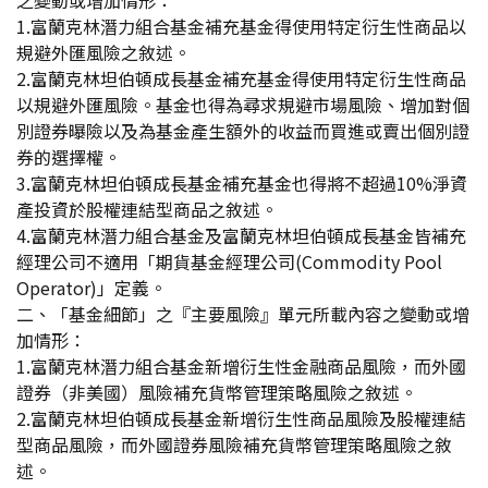
之變動或增加情形：
1.
富蘭克林潛力組合基金補充基金得使用特定衍生性商品以
規避外匯風險之敘述。
2.
富蘭克林坦伯頓成長基金補充基金得使用特定衍生性商品
以規避外匯風險。基金也得為尋求規避市場風險、增加對個
別證券曝險以及為基金產生額外的收益而買進或賣出個別證
券的選擇權。
3.
富蘭克林坦伯頓成長基金補充基金也得將不超過10%淨資
產投資於股權連結型商品之敘述。
4.
富蘭克林潛力組合基金及富蘭克林坦伯頓成長基金皆補充
經理公司不適用「期貨基金經理公司(Commodity Pool
Operator)」定義。
二、「基金細節」之『主要風險』單元所載內容之變動或增
加情形：
1.
富蘭克林潛力組合基金新增衍生性金融商品風險，而外國
證券（非美國）風險補充貨幣管理策略風險之敘述。
2.
富蘭克林坦伯頓成長基金新增衍生性商品風險及股權連結
型商品風險，而外國證券風險補充貨幣管理策略風險之敘
述。