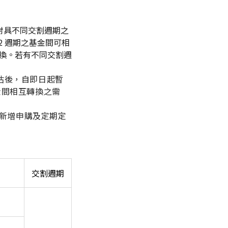
對具不同交割週期之
2 週期之基金間可相
換。
若有不同交割週
估後，自即日起暫
金間相互轉換之需
之新增申購及定期定
交割週期