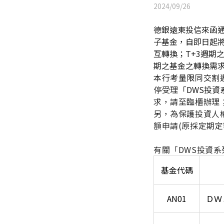
2024/09/26
德銀遠東投信來函通
子基金，自即日起將
互轉換；T+3週期
期之基金之轉換需
本行考量限同交割
停受理
「DWS投資
求，請至臨櫃辦理
另，為保護投資人
額申請(原採定期
有關「DWS投資
基金代碼
AN01
ＤＷ