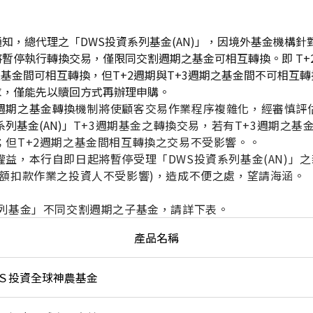
知，總代理之「DWS投資系列基金(AN)」，
因境外基金機構
針
暫停執行轉換交易，僅限同交割週期之基金可相互轉換。即 T+
之基金間可相互轉換，但T+2週期與T+3週期之基金間不可相互轉
求，僅能先以贖回方式再辦理申購。
週期之基金轉換
機制將使顧客交易作業程序複雜化，經審慎評
系列基金(AN)」
T+3
週期基金之轉換交易，若有T+3週期之基
；但T+2週期之基金間相互轉換之交易不受影響。。
權益，
本行
自即日起將暫停受理「DWS投資系列基金(AN)」
定額扣款作業之投資人不受影響)，造成不便之處，望請海涵。
系列基金」不同交割週期之子基金，請詳下表。
產品名稱
Ｓ投資全球神農基金