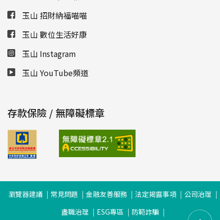
玉山 招財納福喵喵
玉山 數位生活好康
玉山 Instagram
玉山 YouTube頻道
存款保險 / 無障礙標章
瀏覽器建議
常見問題
金融友善服務
法定揭露事項
公司治理
盡職治理
ESG專區
防範詐騙