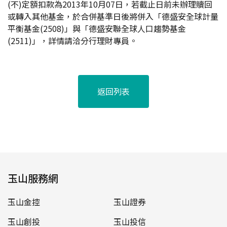
(不)定額扣款為2013年10月07日，若截止日前未辦理贖回
或轉入其他基金，於合併基準日後將併入「德盛安全球計量
平衡基金(2508)」與「德盛安聯全球人口趨勢基金
(2511)」，詳情請洽分行理財專員。
返回列表
玉山服務網
玉山金控
玉山證券
玉山創投
玉山投信