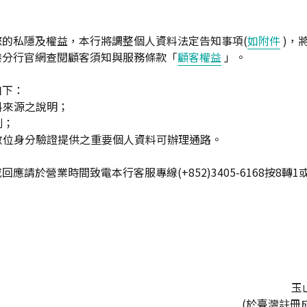
您的私隱及權益，本行將調整個人資料法定告知事項(
如附件
)，
港分行官網查閱顧客須知與服務條款「
顧客權益
」。
如下：
資料來源之說明；
別；
正數位身分驗證提供之重要個人資料可辦理通路。
應請於營業時間致電本行客服專線(+852)3405-6168按8轉
玉
(於臺灣註冊