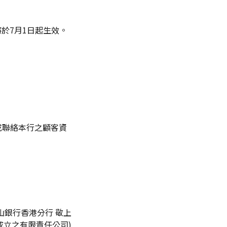
將於7月1日起生效。
1或聯絡本行之顧客資
山銀行香港分行 敬上
成立之有限責任公司)