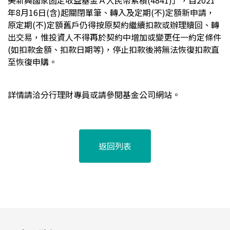
美新興國家固定收益基金Ａ人民幣累積(4841)」，自2021
年8月16日(含)起關閉單筆、轉入及定期(不)定額新申請，
原定期(不)定額舊戶仍得按原契約繼續扣款或辦理贖回、轉
出交易，惟投資人不得再於契約中增加或變更任一約定條件
(如扣款金額、扣款日期等)，停止扣款後將無法恢復扣款直
至恢復申購。
詳情請洽分行理財專員或請參閱基金公司網站。
返回列表