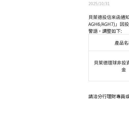
2025/10/31
貝萊德投信來函通知，「
AGH6/AGH7)
」因投
警語，調整如下:
產品名
貝萊德環球非投
金
請洽分行理財專員