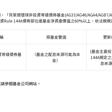
貝萊德環球非投資等級債券基金(AG33/AG46/AGA4/AGB7/AGD1
資Rule 144A債券部位達基金淨資產價值之60%以上，依法規
稱
原基金警語
更新
(
基金主要投
資等級債券基
（基金之配息來源可能為本
144A規定
金）
息來源
或請參閱基金公司網站。