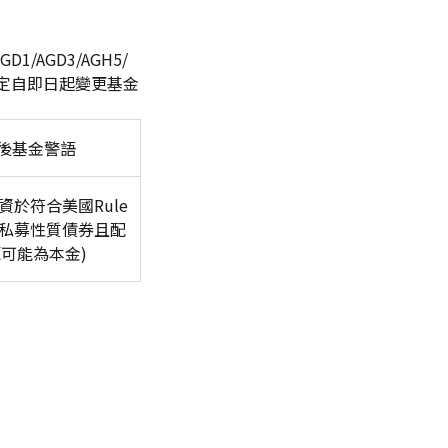
/AGD3/AGH5/
規定自即日起變更基金
後基金警語
資於符合美國Rule
之私募性質債券且配
可能為本金)