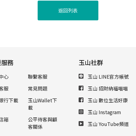
返回列表
援服務
玉山社群
中心
聯繫客服
玉山 LINE官方帳號
客服
常見問題
玉山 招財納福喵喵
銀行下載
玉山Wallet下
玉山 數位生活好康
載
玉山 Instagram
信箱
公平待客與顧
玉山 YouTube頻道
客關係