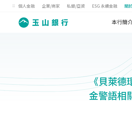
:::
個人金融
企業/商家
私銀/亞資
ESG 永續金融
關
本行簡
《貝萊德
金警語相