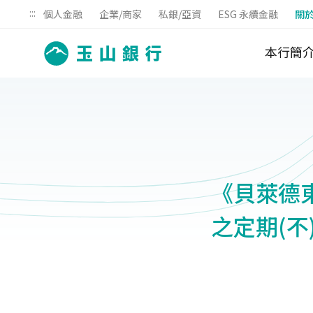
:::
個人金融
企業/商家
私銀/亞資
ESG 永續金融
關
本行簡
《貝萊德東
之定期(