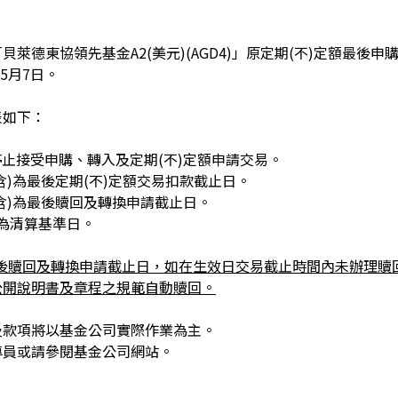
萊德東協領先基金A2(美元)(AGD4)」原定期(不)定額最後申購
年5月7日。
表如下：
停止接受申購、轉入及定期(不)定額申請交易。
(含)為最後定期(不)定額交易扣款截止日。
(含)為最後贖回及轉換申請截止日。
日為清算基準日。
最後贖回及轉換申請截止日，如在生效日交易截止時間內未辦理贖
公開說明書及章程之規範自動贖回。
及款項將以基金公司實際作業為主。
專員或請參閱基金公司網站。