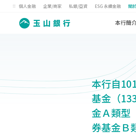
:::
個人金融
企業/商家
私銀/亞資
ESG 永續金融
關
本行簡
本行自10
基金（1
金Ａ類型
券基金Ｂ