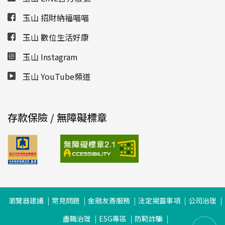
玉山 招財納福喵喵
玉山 數位生活好康
玉山 Instagram
玉山 YouTube頻道
存款保險 / 無障礙標章
瀏覽器建議
常見問題
金融友善服務
法定揭露事項
公司治理
盡職治理
ESG專區
防範詐騙