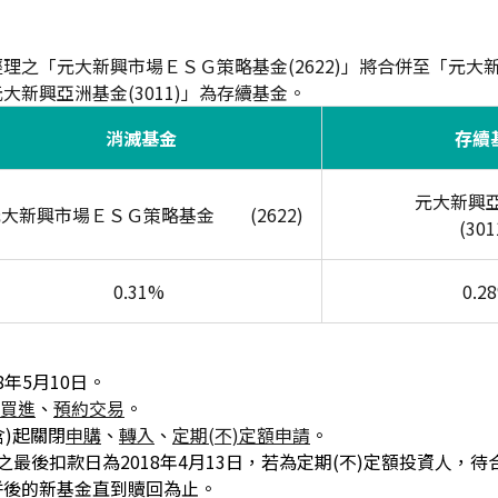
理之「元大新興市場ＥＳＧ策略基金(2622)」將合併至「元大
「元大新興亞洲基金(3011)」為存續基金。
消滅基金
存續
元大新興
大新興市場ＥＳＧ策略基金 (2622)
(301
0.31%
0.2
8年5月10日。
買進
、
預約交易
。
(含)起關閉
申購
、
轉入
、
定期(不)定額申請
。
額之最後扣款日為2018年4月13日，若為定期(不)定額投資人，
併後的新基金直到贖回為止。