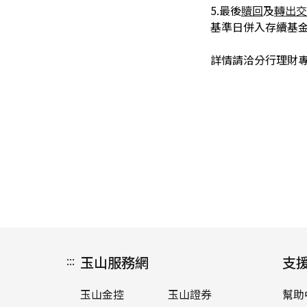
5.最後
贖回
及
轉出交
基準日併入存續基
詳情請洽分行理財
:::
玉山服務網
支
玉山金控
玉山證券
幫助