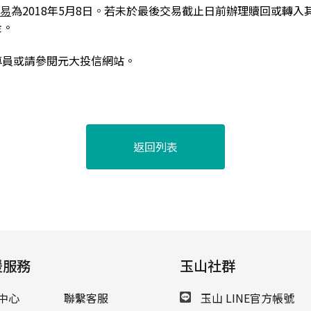
易
為2018年5月8日
。
若未於最後交易截止日前辦理贖回或轉入
金。
專員或請參閱元大投信網站。
返回列表
援服務
玉山社群
中心
聯繫客服
玉山 LINE官方帳號