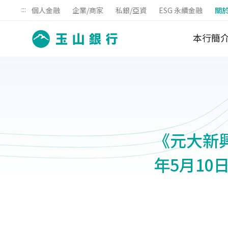
:::
個人金融
企業/商家
私銀/亞資
ESG 永續金融
關
本行簡
《元大新興
年5月10