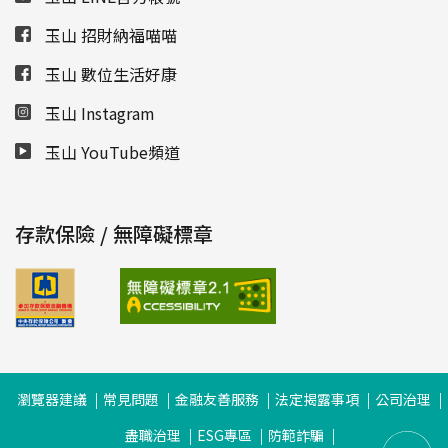
玉山 招財納福喵喵
玉山 數位生活好康
玉山 Instagram
玉山 YouTube頻道
存款保險 / 無障礙標章
瀏覽器建議
常見問題
金融友善服務
法定揭露事項
公司治理
盡職治理
ESG專區
防範詐騙