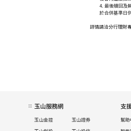
4.
最後贖回及轉
於合併基準日
詳情請洽分行理財
:::
玉山服務網
支
玉山金控
玉山證券
幫助