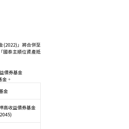
(2022)」將合併至
並以「國泰主順位資產抵
收益債券基金
續基金。
基金
押高收益債券基金
2045)