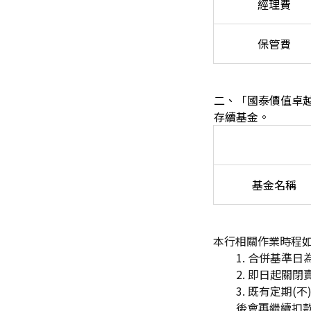
經理費
保管費
二、「國泰價值卓越基
存續基金。
基金名稱
本行相關作業時程
1.
合併基準日為
2.
即日起關閉
3.
既有定期(不
後會再繼續扣