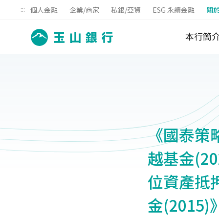
:::
個人金融
企業/商家
私銀/亞資
ESG 永續金融
關
本行簡
《國泰策略
越基金(2
位資產抵押
金(2015)