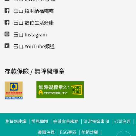
玉山 招財納福喵喵
玉山 數位生活好康
玉山 Instagram
玉山 YouTube頻道
存款保險 / 無障礙標章
瀏覽器建議
常見問題
金融友善服務
法定揭露事項
公司治理
盡職治理
ESG專區
防範詐騙