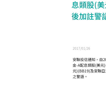
息類股(美元
後加註警
2017/01/26
安聯投信通知，自20
金-A配息類股(美元)
元)(BB19)及安
之警語。