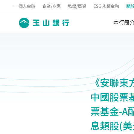
:::
個人金融
企業/商家
私銀/亞資
ESG 永續金融
關
本行簡
《安聯東方
中國股票基
票基金-A
息類股(美