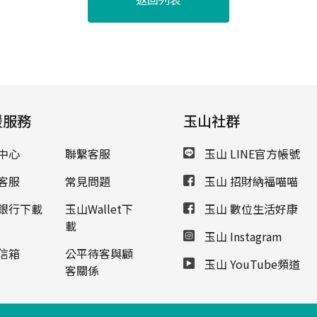
援服務
玉山社群
中心
聯繫客服
玉山 LINE官方帳號
客服
常見問題
玉山 招財納福喵喵
銀行下載
玉山Wallet下
玉山 數位生活好康
載
玉山 Instagram
信箱
公平待客與顧
玉山 YouTube頻道
客關係