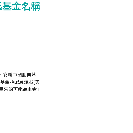
日起基金名稱
4)、安聯中國股票基
虎基金-A配息類股(美
之配息來源可能為本金」