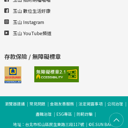
玉山 數位生活好康
玉山 Instagram
玉山 YouTube頻道
存款保險 / 無障礙標章
瀏覽器建議
常見問題
金融友善服務
法定揭露事項
公司治理
盡職治理
ESG專區
防範詐騙
地址：台北市松山區民生東路三段117號
©E.SUN BANK