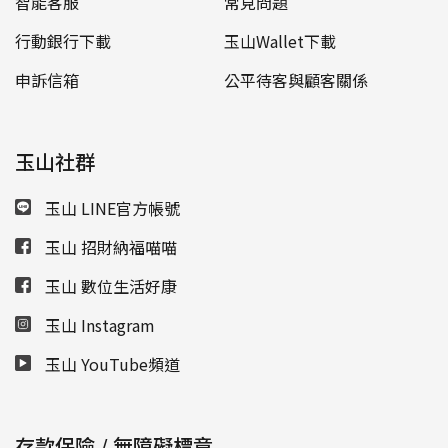
智能客服
常見問題
行動銀行下載
玉山Wallet下載
申訴信箱
公平待客與顧客關係
玉山社群
玉山 LINE官方帳號
玉山 招財納福喵喵
玉山 數位生活好康
玉山 Instagram
玉山 YouTube頻道
存款保險 / 無障礙標章